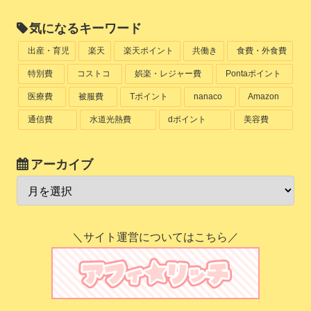
気になるキーワード
出産・育児
楽天
楽天ポイント
共働き
食費・外食費
特別費
コストコ
娯楽・レジャー費
Pontaポイント
医療費
被服費
Tポイント
nanaco
Amazon
通信費
水道光熱費
dポイント
美容費
アーカイブ
＼サイト運営についてはこちら／