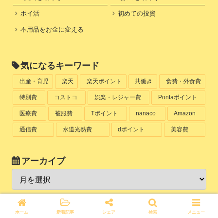
ポイ活
初めての投資
不用品をお金に変える
気になるキーワード
出産・育児
楽天
楽天ポイント
共働き
食費・外食費
特別費
コストコ
娯楽・レジャー費
Pontaポイント
医療費
被服費
Tポイント
nanaco
Amazon
通信費
水道光熱費
dポイント
美容費
アーカイブ
＼サイト運営についてはこちら／
ホーム
新着記事
シェア
検索
メニュー