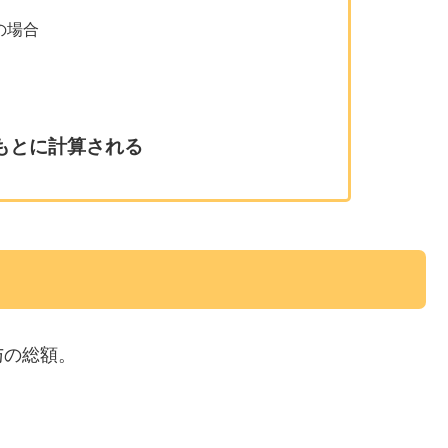
の場合
もとに計算される
与の総額。