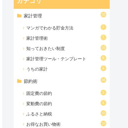
カテゴリ
36
家計管理
7
マンガでわかる貯金方法
7
家計管理術
10
知っておきたい制度
8
家計管理ツール・テンプレート
4
うちの家計
46
節約術
3
固定費の節約
4
変動費の節約
10
ふるさと納税
10
お得なお買い物術