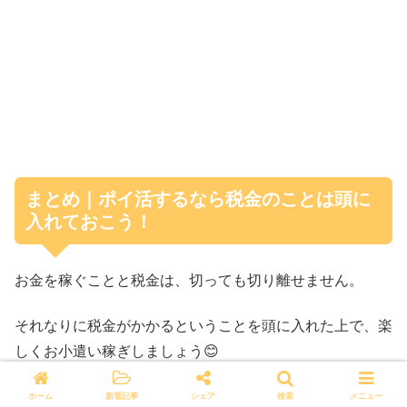
まとめ｜ポイ活するなら税金のことは頭に
入れておこう！
お金を稼ぐことと税金は、切っても切り離せません。
それなりに税金がかかるということを頭に入れた上で、楽
しくお小遣い稼ぎしましょう😊
ポイ活
については、ネット上に様々な情報がありますが、
ホーム
新着記事
シェア
検索
メニュー